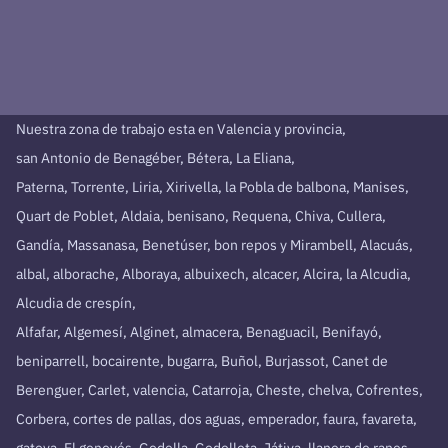
Nuestra zona de trabajo esta en Valencia y provincia,
san Antonio de Benagéber, Bétera, La Eliana,
Paterna, Torrente, Liria, Xirivella, la Pobla de balbona, Manises,
Quart de Poblet, Aldaia, benisano, Requena, Chiva, Cullera,
Gandía, Massanasa, Benetúser, bon repos y Mirambell, Alacuás,
albal, alborache, Alboraya, albuixech, alcacer, Alcira, la Alcudia,
Alcudia de crespín,
Alfafar, Algemesí, Alginet, almacera, Benaguacil, Benifayó,
beniparrell, bocairente, bugarra, Buñol, Burjassot, Canet de
Berenguer, Carlet, valencia, Catarroja, Cheste, chelva, Cofrentes,
Corbera, cortes de pallas, dos aguas, emperador, faura, favareta,
gatova, El genovés, Godella, Godelleta, Játiva, llanera de ranes,